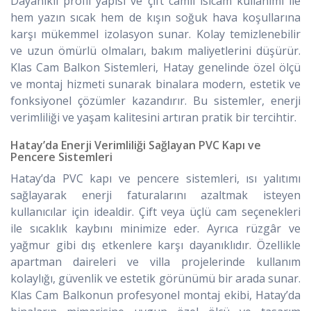
Dayanıklı profil yapısı ve çift camlı ısıcam kullanımı ile
hem yazın sıcak hem de kışın soğuk hava koşullarına
karşı mükemmel izolasyon sunar. Kolay temizlenebilir
ve uzun ömürlü olmaları, bakım maliyetlerini düşürür.
Klas Cam Balkon Sistemleri, Hatay genelinde özel ölçü
ve montaj hizmeti sunarak binalara modern, estetik ve
fonksiyonel çözümler kazandırır. Bu sistemler, enerji
verimliliği ve yaşam kalitesini artıran pratik bir tercihtir.
Hatay’da Enerji Verimliliği Sağlayan PVC Kapı ve
Pencere Sistemleri
Hatay’da PVC kapı ve pencere sistemleri, ısı yalıtımı
sağlayarak enerji faturalarını azaltmak isteyen
kullanıcılar için idealdir. Çift veya üçlü cam seçenekleri
ile sıcaklık kaybını minimize eder. Ayrıca rüzgâr ve
yağmur gibi dış etkenlere karşı dayanıklıdır. Özellikle
apartman daireleri ve villa projelerinde kullanım
kolaylığı, güvenlik ve estetik görünümü bir arada sunar.
Klas Cam Balkonun profesyonel montaj ekibi, Hatay’da