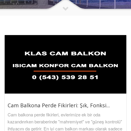
Cam Balkona Perde Fikirleri: Şık, Fonksi...
Cam balkona perde fikirleri, evlerimize ek bir oda
kazandırırken beraberinde "mahremiyet" ve "güneş kontrolü"
ihtiyacını da getirir. En iyi cam balkon markası olarak sadece