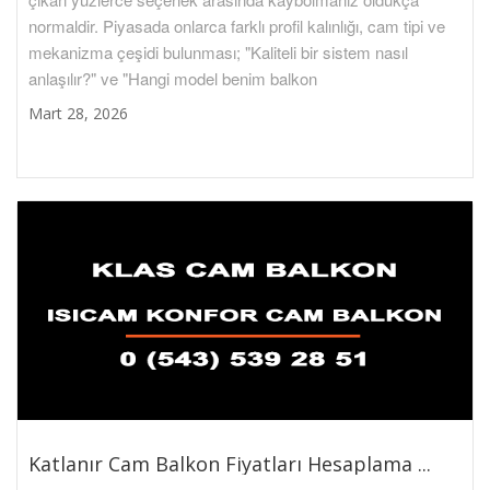
normaldir. Piyasada onlarca farklı profil kalınlığı, cam tipi ve
mekanizma çeşidi bulunması; "Kaliteli bir sistem nasıl
anlaşılır?" ve "Hangi model benim balkon
Mart 28, 2026
Katlanır Cam Balkon Fiyatları Hesaplama ...