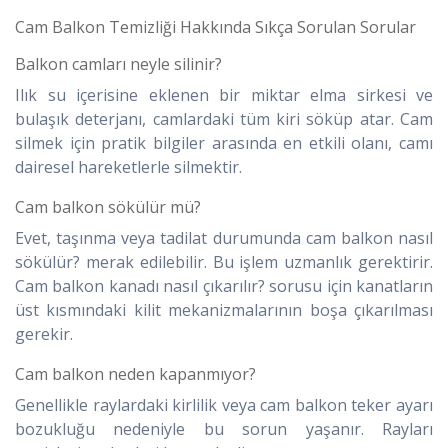
Cam Balkon Temizliği Hakkında Sıkça Sorulan Sorular
Balkon camları neyle silinir?
Ilık su içerisine eklenen bir miktar elma sirkesi ve
bulaşık deterjanı, camlardaki tüm kiri söküp atar. Cam
silmek için pratik bilgiler arasında en etkili olanı, camı
dairesel hareketlerle silmektir.
Cam balkon sökülür mü?
Evet, taşınma veya tadilat durumunda cam balkon nasıl
sökülür? merak edilebilir. Bu işlem uzmanlık gerektirir.
Cam balkon kanadı nasıl çıkarılır? sorusu için kanatların
üst kısmındaki kilit mekanizmalarının boşa çıkarılması
gerekir.
Cam balkon neden kapanmıyor?
Genellikle raylardaki kirlilik veya cam balkon teker ayarı
bozukluğu nedeniyle bu sorun yaşanır. Rayları