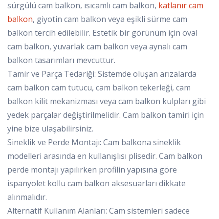
sürgülü cam balkon, ısıcamlı cam balkon,
katlanır cam
balkon
, giyotin cam balkon veya eşikli sürme cam
balkon tercih edilebilir. Estetik bir görünüm için oval
cam balkon, yuvarlak cam balkon veya aynalı cam
balkon tasarımları mevcuttur.
Tamir ve Parça Tedariği: Sistemde oluşan arızalarda
cam balkon cam tutucu, cam balkon tekerleği, cam
balkon kilit mekanizması veya cam balkon kulpları gibi
yedek parçalar değiştirilmelidir. Cam balkon tamiri için
yine bize ulaşabilirsiniz.
Sineklik ve Perde Montajı: Cam balkona sineklik
modelleri arasında en kullanışlısı plisedir. Cam balkon
perde montajı yapılırken profilin yapısına göre
ispanyolet kollu cam balkon aksesuarları dikkate
alınmalıdır.
Alternatif Kullanım Alanları: Cam sistemleri sadece