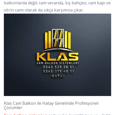
balkonlarda değil; cam veranda, kış bahçesi, cam kapı ve
vitrin camı olarak da sıkça karşımıza çıkar.
Klas Cam Balkon ile Hatay Genelinde Profesyonel
Çözümler