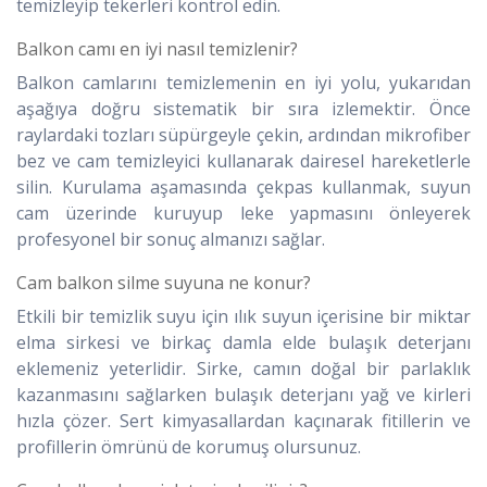
temizleyip tekerleri kontrol edin.
Balkon camı en iyi nasıl temizlenir?
Balkon camlarını temizlemenin en iyi yolu, yukarıdan
aşağıya doğru sistematik bir sıra izlemektir. Önce
raylardaki tozları süpürgeyle çekin, ardından mikrofiber
bez ve cam temizleyici kullanarak dairesel hareketlerle
silin. Kurulama aşamasında çekpas kullanmak, suyun
cam üzerinde kuruyup leke yapmasını önleyerek
profesyonel bir sonuç almanızı sağlar.
Cam balkon silme suyuna ne konur?
Etkili bir temizlik suyu için ılık suyun içerisine bir miktar
elma sirkesi ve birkaç damla elde bulaşık deterjanı
eklemeniz yeterlidir. Sirke, camın doğal bir parlaklık
kazanmasını sağlarken bulaşık deterjanı yağ ve kirleri
hızla çözer. Sert kimyasallardan kaçınarak fitillerin ve
profillerin ömrünü de korumuş olursunuz.