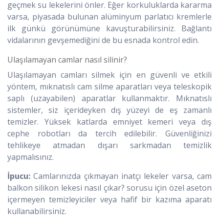
geçmek su lekelerini önler. Eğer korkuluklarda kararma
varsa, piyasada bulunan alüminyum parlatıcı kremlerle
ilk günkü görünümüne kavuşturabilirsiniz. Bağlantı
vidalarının gevşemediğini de bu esnada kontrol edin.
Ulaşılamayan camlar nasıl silinir?
Ulaşılamayan camları silmek için en güvenli ve etkili
yöntem, mıknatıslı cam silme aparatları veya teleskopik
saplı (uzayabilen) aparatlar kullanmaktır. Mıknatıslı
sistemler, siz içerideyken dış yüzeyi de eş zamanlı
temizler. Yüksek katlarda emniyet kemeri veya dış
cephe robotları da tercih edilebilir. Güvenliğinizi
tehlikeye atmadan dışarı sarkmadan temizlik
yapmalısınız.
İpucu:
Camlarınızda çıkmayan inatçı lekeler varsa, cam
balkon silikon lekesi nasıl çıkar? sorusu için özel aseton
içermeyen temizleyiciler veya hafif bir kazıma aparatı
kullanabilirsiniz.